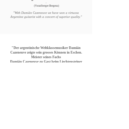
:
(Vorarlberger Bregenz)
"With Damián Cazeneuve we have won a virtuoso
Argentine guitarist with a concert of superior quality."
"Der argentinische Weltklassemusiker Damián
Cazeneuve zeigte sein grosses Können in Eschen.
Meister seines Fachs
Damián Cazeneuve zu Gast beim Liechtensteiner
Gitarrenzirkel".
:
(Liechtensteiner VolksBlatt)
"The Argentine first level musician Damián Cazeneuve,
showed his great skill in Eschen. Master in his field
Damián Cazeneuve as a guest at the Lichtenstein Guitar
Circle".
© 2019 by Damián Cazeneuve